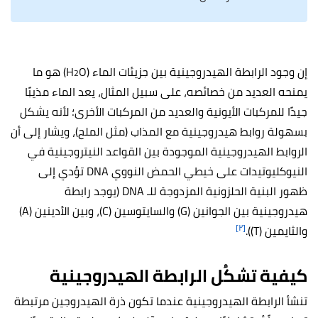
إن وجود الرابطة الهيدروجينية بين جزيئات الماء (H
O) هو ما
2
يمنحه العديد من خصائصه، على سبيل المثال، يعد الماء مذيبًا
جيدًا للمركبات الأيونية والعديد من المركبات الأخرى؛ لأنه يشكل
بسهولة روابط هيدروجينية مع المذاب (مثل الملح)، ويشار إلى أن
الروابط الهيدروجينية الموجودة بين القواعد النيتروجينية في
النيوكليوتيدات على خيطي الحمض النووي DNA تؤدي إلى
ظهور البنية الحلزونية المزدوجة للـ DNA (يوجد رابطة
هيدروجينية بين الجوانين (G) والسايتوسين (C)، وبين الأدينين (A)
[٢]
والثايمين (T)).
كيفية تشكُل الرابطة الهيدروجينية
تنشأ الرابطة الهيدروجينية عندما تكون ذرة الهيدروجين مرتبطة