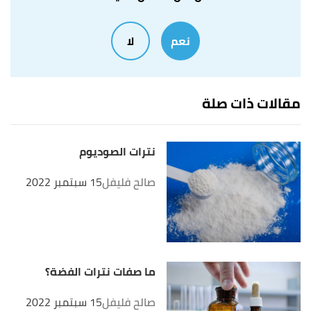
أ
ب
ت
,
chem.libretexts
,
"Hydrogen Bonding"
^
نعم
لا
Retrieved 4/8/2022. Edited.
أ
ب
,
byjus
, Retrieved
"Hydrogen Bonding"
^
4/8/2022. Edited.
مقالات ذات صلة
نترات الصوديوم
صالح فليفل
15 سبتمبر 2022
ما صفات نترات الفضة؟
صالح فليفل
15 سبتمبر 2022