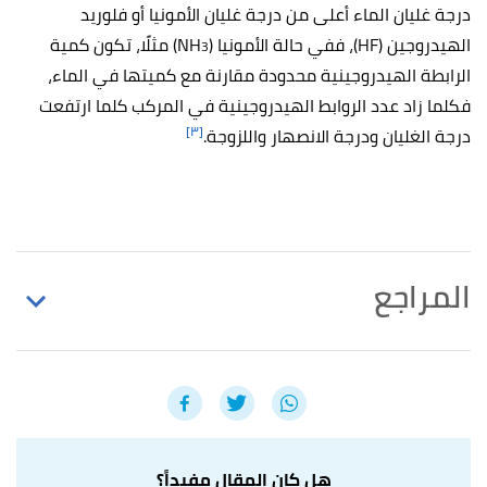
درجة غليان الماء أعلى من درجة غليان الأمونيا أو فلوريد
الهيدروجين (HF)، ففي حالة الأمونيا (NH
) مثلًا، تكون كمية
3
الرابطة الهيدروجينية محدودة مقارنة مع كميتها في الماء،
فكلما زاد عدد الروابط الهيدروجينية في المركب كلما ارتفعت
[٣]
درجة الغليان ودرجة الانصهار واللزوجة.
المراجع
,
byjus
, Retrieved 4/8/2022.
"Chemical Bonding"
↑
Edited.
أ
ب
,
britannica
, Retrieved
"hydrogen bonding"
^
4/8/2022. Edited.
هل كان المقال مفيداً؟