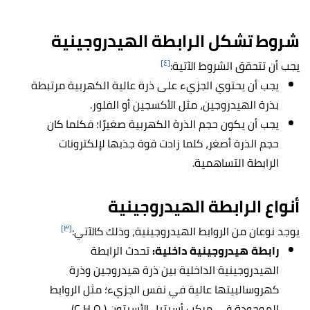
شروط تشكل الرابطة الهيدروجينية
[٤]
يجب أن تتحقق الشروط الآتية:
يجب أن يحتوي الجزيء على ذرة عالية الكهربية مرتبطة
بذرة الهيدروجين، مثل الأكسجين أو الفلور.
يجب أن يكون حجم الذرة الكهربية صغيرًا؛ فكلما كان
حجم الذرة أصغر، كلما زادت قوة جذبها لإلكترونات
الرابطة التساهمية.
أنواع الرابطة الهيدروجينية
[٣]
يوجد نوعان من الروابط الهيدروجينية، وذلك كالآتي:
رابطة هيدروجينية داخلية:
تحدث الرابطة
الهيدروجينية الداخلية بين ذرة هيدروجين وذرة
كهروسالبيتها عالية في نفس الجزيء؛ مثل الروابط
الموجودة في مركب أسيتيل الأسيتون (C₅H₈O₂).